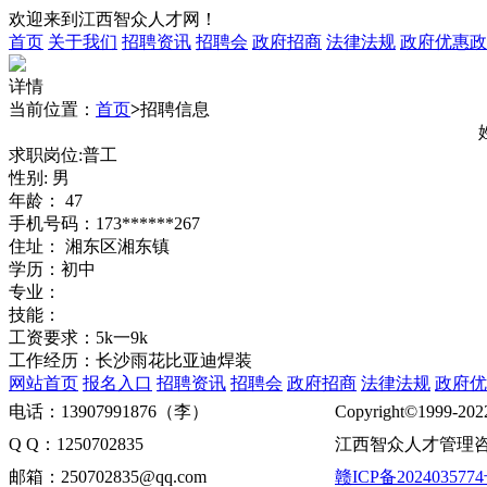
欢迎来到江西智众人才网！
首页
关于我们
招聘资讯
招聘会
政府招商
法律法规
政府优惠政
详情
当前位置：
首页
>
招聘信息
求职岗位:普工
性别: 男
年龄： 47
手机号码：173******267
住址： 湘东区湘东镇
学历：初中
专业：
技能：
工资要求：5k一9k
工作经历：长沙雨花比亚迪焊装
网站首页
报名入口
招聘资讯
招聘会
政府招商
法律法规
政府优
电话：13907991876（李）
Copyright©1999-202
Q Q：1250702835
江西智众人才管理咨
邮箱：250702835@qq.com
赣ICP备2024035774